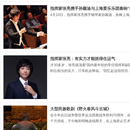
指挥家张亮携手孙颖迪与上海爱乐乐团奏响“
4月10日，指挥家张亮携手钢琴家孙颖迪，执棒上海爱
指挥家张亮：有实力才能抓得住运气
才30多岁，张亮就顶着“国内最年轻的常任指挥和副
职位相当的实力，只等机会降临。”回忆起这段经历
大型民族歌剧《野火春风斗古城》
在今年抗日战争暨世界反法西斯战争胜利70周年，
个月排练，于今晚和明晚连续两天，在上海群众艺