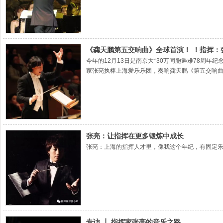
《龚天鹏第五交响曲》全球首演！ ！指挥：
今年的12月13日是南京大*30万同胞遇难78
家张亮执棒上海爱乐乐团，奏响龚天鹏《第五交响
张亮：让指挥在更多锻炼中成长
张亮：上海的指挥人才里，像我这个年纪，有固定
专访 ┃ 指挥家张亮的音乐之路