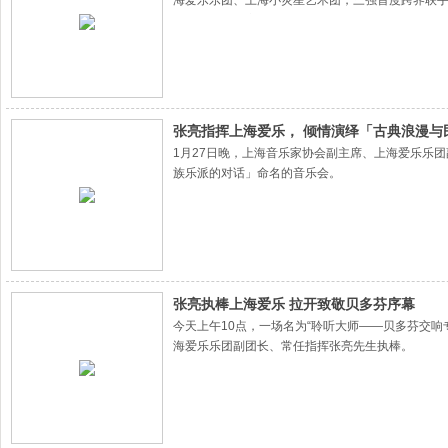
海爱乐乐团、上海小荧星艺术团，三强首度跨界联
乐团副团长张亮执棒。
张亮指挥上海爱乐， 倾情演绎「古典浪漫与
1月27日晚，上海音乐家协会副主席、上海爱乐乐
族乐派的对话」命名的音乐会。
张亮执棒上海爱乐 拉开致敬贝多芬序幕
今天上午10点，一场名为“聆听大师——贝多芬交
海爱乐乐团副团长、常任指挥张亮先生执棒。