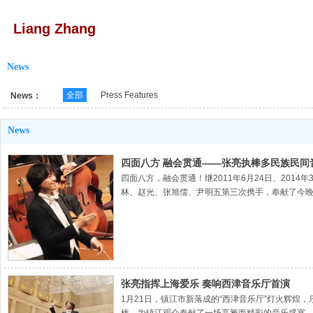
Liang Zhang
News
全部
Press Features
News：
News
四面八方 融会贯通——张亮执棒多民族民间
四面八方，融会贯通！继2011年6月24日、20
林、赵光、张旭儒、尹明五第三次携手，奉献了今
张亮指挥上海爱乐 奏响西津音乐厅首演
1月21日，镇江市新落成的“西津音乐厅”灯火辉煌