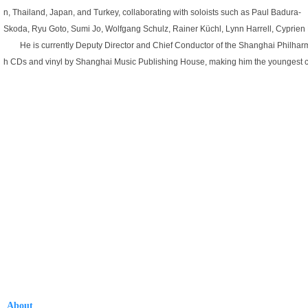
n, Thailand, Japan, and Turkey, collaborating with soloists such as Paul Badura-
Skoda, Ryu Goto, Sumi Jo, Wolfgang Schulz, Rainer Küchl, Lynn Harrell, Cyprien 
He is currently Deputy Director and Chief Conductor of the Shanghai Philhar
h CDs and vinyl by Shanghai Music Publishing House, making him the youngest co
About