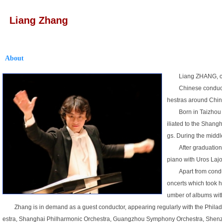
Liang Zhang
About
Liang ZHANG, c
Chinese conduct
hestras around Chin
Born in Taizhou
iliated to the Shang
gs. During the middl
After graduatio
piano with Uros Lajo
Apart from cond
oncerts which took 
umber of albums wit
Zhang is in demand as a guest conductor, appearing regularly with the Ph
estra, Shanghai Philharmonic Orchestra, Guangzhou Symphony Orchestra, Shenzh