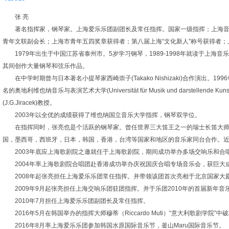
张 亮
著名指挥家，钢琴家。上海爱乐乐团副团长及常任指挥。国家一级指挥；上海音
青年文联副会长；上海市青年五四奖章获得者；第八届上海“文化新人”称号获得者；
1979年出生于中国江苏省泰州市。5岁学习钢琴，1989-1998年就读于
其间创作大量钢琴和弦乐作品。
在中学时期曾与日本著名小提琴家西崎崇子(Takako Nishizaki)合作演
名的奥地利维也纳音乐与表演艺术大学(Universität für Musik und darstellende 
(J.G.Jiracek)教授。
2003年以全优的成绩获得了维也纳国立音乐大学指挥，钢琴双学位。
在指挥同时，张亮也是个活跃的钢琴家。曾任世界三大笛王之一的瑞士长笛大师格拉夫(
国，墨西哥，西班牙，日本，韩国，香港，台湾等国家和地区的音乐家同台合作。
2003年底应上海歌剧院之邀就任于上海歌剧院，期间成功举办多场交响乐和
2004年率上海歌剧院合唱团赴香港成功举办庆祝国庆合唱专场音乐会，获巨大
2008年起张亮担任上海爱乐乐团常任指挥。并带领该团首次亮相于北京国家大
2009年9月起张亮担任上海交响乐团驻团指挥。并于乐团2010年的首届新年音乐会
2010年7月担任上海爱乐乐团副团长及常任指挥。
2016年5月在韩国举办的指挥大师穆蒂（Riccardo Muti）“意大利歌剧学院”
2016年8月率上海爱乐乐团参加韩国水原国际音乐节，釜山Maru国际音乐节。