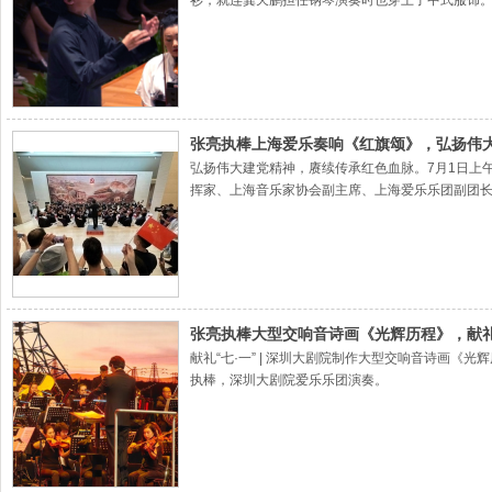
衫，就连龚天鹏担任钢琴演奏时也穿上了中式服饰
张亮执棒上海爱乐奏响《红旗颂》，弘扬伟
弘扬伟大建党精神，赓续传承红色血脉。7月1日上
挥家、上海音乐家协会副主席、上海爱乐乐团副团长
年！
张亮执棒大型交响音诗画《光辉历程》，献礼
献礼“七·一” | 深圳大剧院制作大型交响音诗画
执棒，深圳大剧院爱乐乐团演奏。