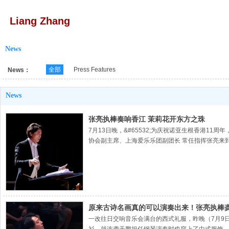
Liang Zhang
News
全部
Press Features
News：
News
张亮执棒奏响香江 茉莉花开东方之珠
7月13日晚，&#65532;为庆祝诺亚生根香港11
协会副主席、上海爱乐乐团副团长 常任指挥张亮来
原来古诗名画真的可以演奏出来！张亮执棒龚
一改往日交响音乐会满台的西式礼服，昨晚（7月9