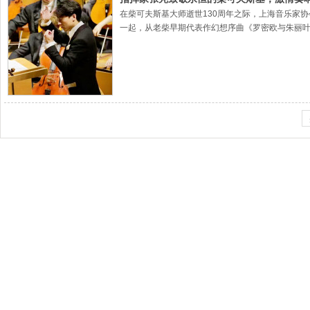
在柴可夫斯基大师逝世130周年之际，上海音乐家
一起，从老柴早期代表作幻想序曲《罗密欧与朱丽叶
的旅途。