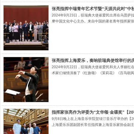
张亮指挥中瑞青年艺术节暨“天涯共此时”中
2024年9月23日，驻瑞典大使崔爱民出席在乌普
摩中国文化中心主办。来自中国的著名青年指挥家
张亮指挥上海爱乐，奏响驻瑞典使馆举行的庆
2024年9月22日，驻瑞典大使崔爱民和夫人李
术家们倾情演奏了《红旗颂》《茉莉花》《百鸟朝
场掌声雷鸣，高潮迭起，气氛友好热烈。
指挥家张亮作为评委为“文华颂·金碟奖”【2
9月8日晚上在上海音乐学院贺绿汀音乐厅举办的【2
上海爱乐乐团副团长常任指挥兼上海音乐家协会副主