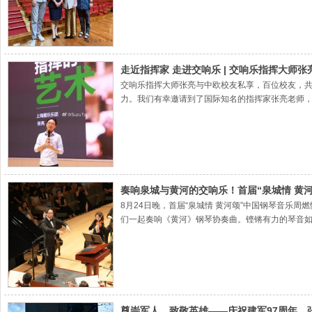
走近指挥家 走进交响乐 | 交响乐指挥大师
交响乐指挥大师张亮与中欧校友私享，百位校友，
力。我们有幸邀请到了国际知名的指挥家张亮老师，
个性的人,如何成为他们的灵魂统帅?3、指挥的水平
奏响泉城与黄河的交响乐！首届“泉城情 黄
8月24日晚，首届“泉城情 黄河颂”中国钢琴音
们一起奏响《黄河》钢琴协奏曲。铿锵有力的琴音
尊崇军人，致敬英雄——庆祝建军97周年，